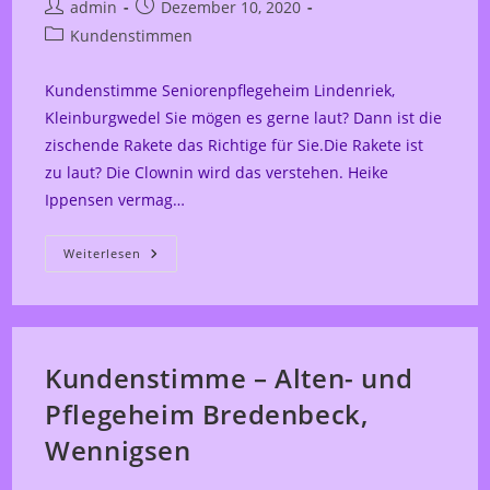
Beitrags-
Beitrag
admin
Dezember 10, 2020
Autor:
veröffentlicht:
Beitrags-
Kundenstimmen
Kategorie:
Kundenstimme Seniorenpflegeheim Lindenriek,
Kleinburgwedel Sie mögen es gerne laut? Dann ist die
zischende Rakete das Richtige für Sie.Die Rakete ist
zu laut? Die Clownin wird das verstehen. Heike
Ippensen vermag…
Kundenstimme
Weiterlesen
–
Seniorenpflegeheim
Lindenriek,
Kleinburgwedel
Kundenstimme – Alten- und
Pflegeheim Bredenbeck,
Wennigsen