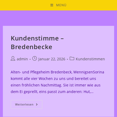
Zum
MENÜ
Inhalt
springen
Kundenstimme –
Bredenbecke
Beitrags-
Beitrag
Beitrags-
admin
Januar 22, 2026
Kundenstimmen
Autor:
veröffentlicht:
Kategorie:
Alten- und Pflegeheim Bredenbeck, WennigsenSorina
kommt alle vier Wochen zu uns und bereitet uns
einen fröhlichen Nachmittag. Sie ist immer wie aus
dem Ei geprellt, eins passt zum anderen: Hut,…
Kundenstimme
Weiterlesen
–
Bredenbecke