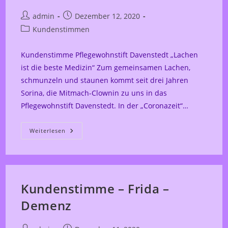
Beitrags-
Beitrag
admin
Dezember 12, 2020
Autor:
veröffentlicht:
Beitrags-
Kundenstimmen
Kategorie:
Kundenstimme Pflegewohnstift Davenstedt „Lachen
ist die beste Medizin“ Zum gemeinsamen Lachen,
schmunzeln und staunen kommt seit drei Jahren
Sorina, die Mitmach-Clownin zu uns in das
Pflegewohnstift Davenstedt. In der „Coronazeit“…
Kundenstimmen
Weiterlesen
Davenstedt
Gartenprogramm
Kundenstimme – Frida –
Demenz