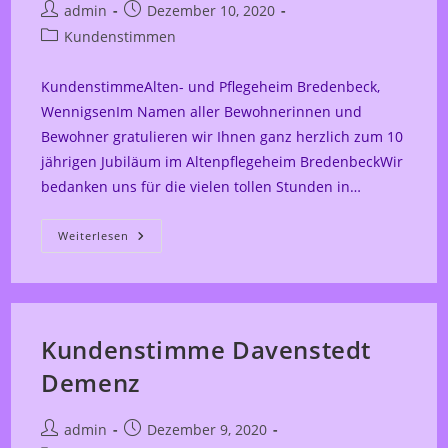
Beitrags-
Beitrag
admin
Dezember 10, 2020
Autor:
veröffentlicht:
Beitrags-
Kundenstimmen
Kategorie:
KundenstimmeAlten- und Pflegeheim Bredenbeck,
WennigsenIm Namen aller Bewohnerinnen und
Bewohner gratulieren wir Ihnen ganz herzlich zum 10
jährigen Jubiläum im Altenpflegeheim BredenbeckWir
bedanken uns für die vielen tollen Stunden in…
Kundenstimme
Weiterlesen
–
Alten-
Und
Pflegeheim
Bredenbeck,
Wennigsen
Kundenstimme Davenstedt
Demenz
Beitrags-
Beitrag
admin
Dezember 9, 2020