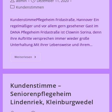
Beitrags-
Beitrag
admin
Dezember 11, 2020
Autor:
veröffentlicht:
Beitrags-
Kundenstimmen
Kategorie:
KundenstimmePflegeheim Fridastraße, Hannover Ein
regelmäßiger und vor allem gern gesehener Gast im
DANA Pflegeheim Fridastraße ist Clownin Sorina, denn
ihre Auftritte versprechen immer wieder große
Unterhaltung.Mit ihrer Lebensweise und ihrem…
Kundenstimme
Weiterlesen
–
Frida
–
Demenz
Kundenstimme –
Seniorenpflegeheim
Lindenriek, Kleinburgwedel