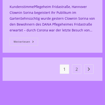
KundenstimmePflegeheim Fridastraße, Hannover
Clownin Sorina begeistert Ihr Publikum im
GartenSehnsüchtig wurde gestern Clownin Sorina von
den Bewohnern des DANA Pflegeheimes Fridastraße
erwartet – durch Corona war der letzte Besuch von…
Kundenstimme
Weiterlesen
Fridastrasse
Gartenprogramm
1
2
Zur nächst