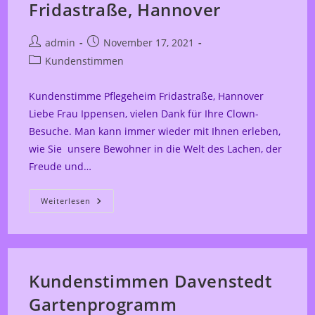
Fridastraße, Hannover
Beitrags-
Beitrag
admin
November 17, 2021
Autor:
veröffentlicht:
Beitrags-
Kundenstimmen
Kategorie:
Kundenstimme Pflegeheim Fridastraße, Hannover
Liebe Frau Ippensen, vielen Dank für Ihre Clown-
Besuche. Man kann immer wieder mit Ihnen erleben,
wie Sie unsere Bewohner in die Welt des Lachen, der
Freude und…
Kundenstimme
Weiterlesen
–
Pflegeheim
Fridastraße,
Hannover
Kundenstimmen Davenstedt
Gartenprogramm